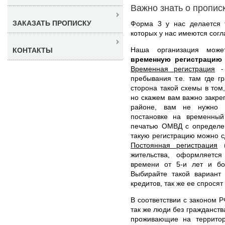
Важно знать о пропис
ЗАКАЗАТЬ ПРОПИСКУ
Форма 3 у нас делается 
которых у нас имеются сог
Наша организация мож
КОНТАКТЫ
временную регистрацию
Временная регистрация
- 
пребывания т.е. там где 
сторона такой схемы в том,
но скажем вам важно закреп
районе, вам не нужно л
постановке на временный
печатью ОМВД с определен
такую регистрацию можно сд
Постоянная регистрация
(
жительства, оформляетс
времени от 5-и лет и бо
Выбирайте такой вариант 
кредитов, так же ее спросят
В соответствии с законом Р
так же люди без гражданст
проживающие на территор