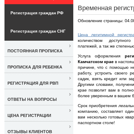
Временная регист
Регистрация граждан РФ
Обновление страницы: 04.0
Регистрация граждан СНГ
Цена легитимной регистр
количеством доступног
платежей, а так же степень
ПОСТОЯННАЯ ПРОПИСКА
Услуга оформления
рег
Камчатском крае
в настоящ
ПРОПИСКА ДЛЯ РЕБЕНКА
причине, что с помощью н
работу, устроить своего 
садик, взять кредит или за
РЕГИСТРАЦИЯ ДЛЯ РВП
Другими словами, получен
крае позволит вам в полно
более уверенным в вашем 
ОТВЕТЫ НА ВОПРОСЫ
Срок приобретения
легаль
компанию, составляет оди
ЦЕНА РЕГИСТРАЦИИ
вам несколько готовых ква
паспортном столе!
ОТЗЫВЫ КЛИЕНТОВ